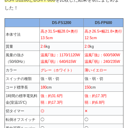
した！
DS-FS1200
DS-FP600
高さ31.5×幅28.0×奥行
高さ26.5×幅21.8×奥行
本体寸法
13.5cm
12.5cm
質量
2.6
kg
2.0
kg
風量の強さ
温風｢強｣：1170/1120W
温風｢強｣：600/590W
（50/60Hz）
温風｢弱｣：640/615W
温風｢弱｣：240/235W
カラー
グレー（ホワイト）
薄いイエロー
スイッチの種類
強・弱・切
強・弱・切
コード標準長
180
cm
150
cm
1時間の標準電気料
強：約31.6円
強：約17.3円
金(室温15℃)
弱：約17.3円
弱：約6.8円
切タイマー
◎
✕
転倒オフスイッチ
◯
◯