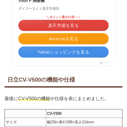
V500 P 掃除機
ダイユーエイト楽天市場店
＼ポイント最大11倍！／
楽天市場を見る
Amazonを見る
Yahooショッピングを見る
ポチップ
日立CV-V500の機能や仕様
最後に
CV-V500の機能
や仕様を表にまとめました。
CV-V500
サイズ
幅256×奥行288×高さ214mm