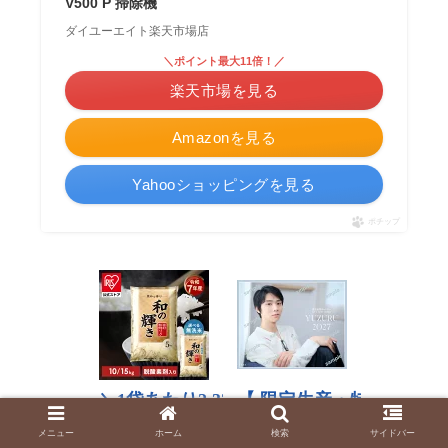
V500 P 掃除機
ダイユーエイト楽天市場店
＼ポイント最大11倍！／
楽天市場を見る
Amazonを見る
Yahooショッピングを見る
ポチップ
メニュー
ホーム
検索
サイドバー