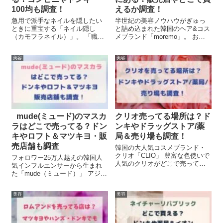
100均も調査！
えるか調査！
急用で派手なネイルを隠したい
半世紀の美容ノウハウがぎゅっ
ときに重宝する「ネイル隠し
と詰め込まれた韓国のヘア&コス
（カモフラネイル）」。 「職場
メブランド「moremo」。 おこ
で浮かないネイルにしたい」
もり美容が注目されている今、
「週末だけ派手なネイルを楽し
美容室にも負けないヘアケアが
美容
美容
みたい！」といった要望をかな
自宅でできるとSNSで話題にな
えてくれる便利アイテムですよ
っています！ 優秀アイテムはヘ
ね♪ そんなネイル隠しについて
アだけでなくボディやフェイシ
ネイル隠し(カ...
ャル...
mude(ミュード)のマスカ
クリオ売ってる場所は？ド
ラはどこで売ってる？ドン
ンキやドラッグストア/薬
キやロフト＆マツキヨ・販
局＆売り場も調査！
売店舗も調査
韓国の大人気コスメブランド・
クリオ「CLIO」 豊富な色使いで
フォロワー25万人越えの韓国人
人気のクリオがどこで売ってる
気インフルエンサーから生まれ
か知りたいですよね！ クリオっ
た「mude（ミュード）」 アジア
てドンキやドラッグストアでも
人の目元にフィットしやすいマ
買えるのかな？ というのも気に
スカラや、塗り心地バツグンの
なっていると思います。 今回は
美容
美容
やわらかいテクスチャーリップ
・クリオの売ってる場所や売り
など、発売後に即完売する実力
場...
派コスメが勢揃い。 くすみピン
クのパ...