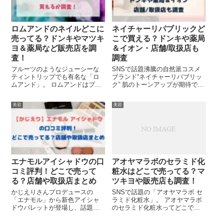
ロムアンドのネイルどこに
ネイチャーリパブリックど
売ってる？ドンキやマツキ
こで買える？ドンキや薬局
ヨ＆薬局など販売店を調
＆イオン・店舗/取扱店も
査！
調査
フルーツのようなジューシーな
SNSで話題沸騰の自然派コスメ
ティントリップでも有名な「ロ
ブランド“ネイチャーリパブリッ
ムアンド」。 ロムアンドはプチ
ク” 肌のトーンアップが期待でき
プラプライスながらおしゃれカ
る「ビタベアCシリーズ」やマス
ラーばかりが揃っていると話題
ク生活でゆらいだお肌に強い味
美容
美容
ですよね♡ そんなロムアンドの
方の「グリーンダーマCICAライ
商品について ロムアンドのネイ
ン」は人気を集めていますよ
ルはどこに売ってるの？ロムア
ね！ 「試したいと思ってもどこ
ンドはマツ...
で...
エナモルアイシャドウの口
アオヤマラボのセラミド化
コミ評判！どこで売って
粧水はどこで売ってる？マ
る？店舗や取扱店まとめ
ツキヨや販売店も調査！
かじえりさんプロデュースの
SNSで話題の「アオヤマラボ セ
「エナモル」から新色アイシャ
ラミド化粧水」。 アオヤマラボ
ドウパレットが登場し、話題を
のセラミド化粧水ってどこで買
集めていますね(*^^*) 今回はそん
えるの？マツキヨでも売って