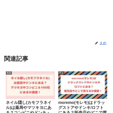
まめ
関連記事
美容
美容
ネイル隠し(カモフラネイ
moremo(モレモ)はドラッ
ル)は薬局やマツキヨにあ
グストアやドンキ/ロフト
る？コンビニやドンキ・
にある？販売店やどこで買