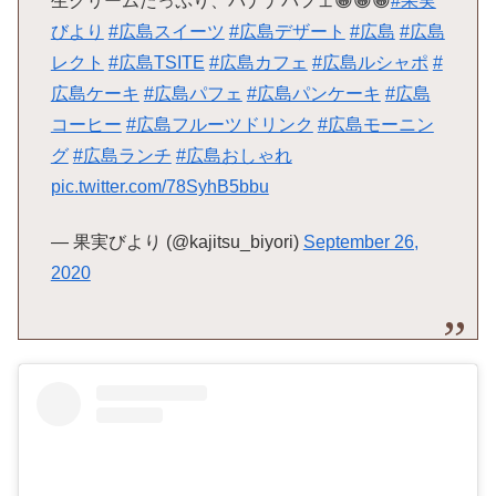
生クリームたっぷり、バナナパフェ😁😁😁
#果実
びより
#広島スイーツ
#広島デザート
#広島
#広島
レクト
#広島TSITE
#広島カフェ
#広島ルシャポ
#
広島ケーキ
#広島パフェ
#広島パンケーキ
#広島
コーヒー
#広島フルーツドリンク
#広島モーニン
グ
#広島ランチ
#広島おしゃれ
pic.twitter.com/78SyhB5bbu
— 果実びより (@kajitsu_biyori)
September 26,
2020