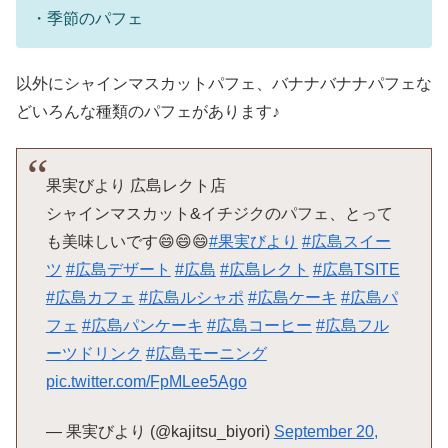
・季節のパフェ
以外にシャインマスカットパフェ、バナナバナナパフェな
どいろんな種類のパフェがあります♪
果実びより 広島レクト店
シャインマスカット&イチジクのパフェ、とって
も美味しいです😄😄😄
#果実びより
#広島スイー
ツ
#広島デザート
#広島
#広島レクト
#広島TSITE
#広島カフェ
#広島ルシャポ
#広島ケーキ
#広島パ
フェ
#広島パンケーキ
#広島コーヒー
#広島フル
ーツドリンク
#広島モーニング
pic.twitter.com/FpMLee5Ago
— 果実びより (@kajitsu_biyori)
September 20,