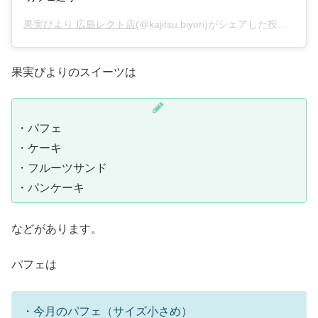
果実びより 広島レクト店
(@kajitsu.biyori)がシェアした投稿 –
20
果実びよりのスイーツは
・パフェ
・ケーキ
・フルーツサンド
・パンケーキ
などがあります。
パフェは
・今月のパフェ（サイズ小さめ）