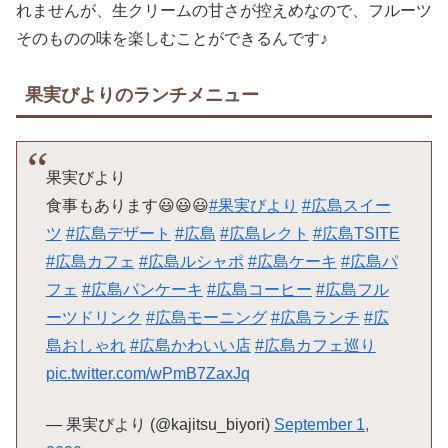
れませんが、生クリームの甘さが控えめなので、フルーツ
そのものの味を楽しむことができるんです♪
果実びよりのランチメニュー
果実びより
食事もあります😃😃😃
#果実びより
#広島スイー
ツ
#広島デザート
#広島
#広島レクト
#広島TSITE
#広島カフェ
#広島ルシャポ
#広島ケーキ
#広島パ
フェ
#広島パンケーキ
#広島コーヒー
#広島フル
ーツドリンク
#広島モーニング
#広島ランチ
#広
島おしゃれ
#広島かわいい店
#広島カフェ巡り
pic.twitter.com/wPmB7ZaxJq
— 果実びより (@kajitsu_biyori)
September 1,