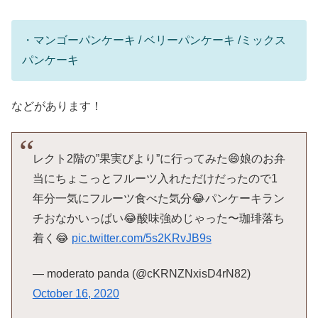
・マンゴーパンケーキ / ベリーパンケーキ /ミックス
パンケーキ
などがあります！
レクト2階の”果実びより”に行ってみた😄娘のお弁
当にちょこっとフルーツ入れただけだったので1
年分一気にフルーツ食べた気分😂パンケーキラン
チおなかいっぱい😂酸味強めじゃった〜珈琲落ち
着く😂
pic.twitter.com/5s2KRvJB9s
— moderato panda (@cKRNZNxisD4rN82)
October 16, 2020