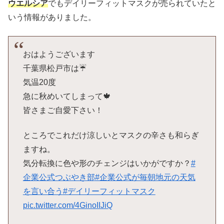
ウエルシア
でもデイリーフィットマスクが売られていたと
いう情報がありました。
おはようございます
千葉県松戸市は☔️
気温20度
急に秋めいてしまって🍁
皆さまご自愛下さい！
ところでこれだけ涼しいとマスクの辛さも和らぎ
ますね。
気分転換に色や形のチェンジはいかがですか？
#
企業公式つぶやき部
#企業公式が毎朝地元の天気
を言い合う
#デイリーフィットマスク
pic.twitter.com/4GinoIIJiQ