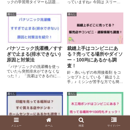
ックの学習用タイマーも話題に
っていますね♪ 今回は スリーコ
なっていますね♪ ドリテックの学
インズのワイヤレスイヤホンの
習タイマーはテスト時間をカウ
充電ができなくなった(T_T) と困
暮らし
暮らし
ントダウンしたり、タイムトラ
っている人に、私が試して解決
イアルに挑戦したりと、色んな
した方法をご紹介します。 イヤ
用途に用いられるため人気があ
ホンの「充電ボックス」は充電
るようです...
で...
パナソニック洗濯機／すす
裁縫上手はコンビニにあ
ぎで止まる(排水できない)
る？売ってる場所やダイソ
原因と対策法
ー・100均にあるかも調
査！
「パナソニックの洗濯機を使っ
ていたら突然排水ができなくな
針・糸いらずの布用接着剤 をコ
った！」 「洗濯はできるのに、
ンセプトとしている「裁ほう上
すすぎで止まる‥」 と困ってい
手」♪ ミシンが苦手な方でも簡単
ませんか？ 実は私も数日前に同
にハンドメイドが可能というこ
じトラブルを経験しました(>_<)
とで話題になっていますね(^^) そ
でも業者に頼むのは面倒だった
暮らし
暮らし
んな裁縫上手ですが、 裁縫上手
ので、ネットの情報を参考にし
ってコンビニで売ってるの？ダ
な...
イソー・100均にもある？ ...
メニュー
ホーム
検索
サイドバー
印鑑を売ってる場所は？す
木工用ボンドはコンビニに